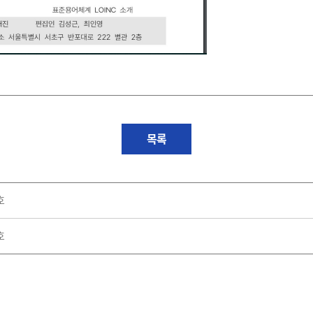
목록
호
호